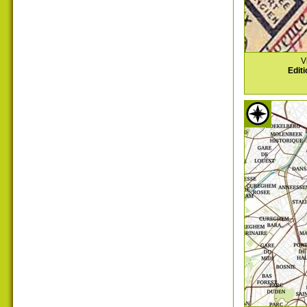
V
Editi