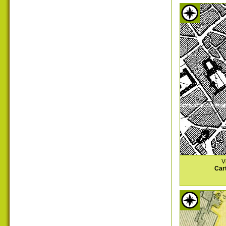
V
Car