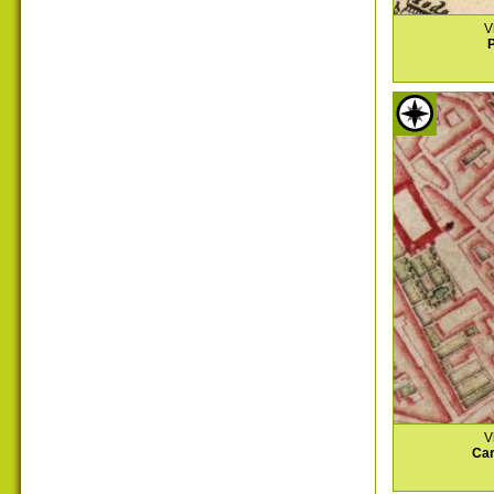
V
P
V
Car