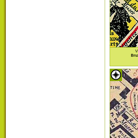
V
Bru