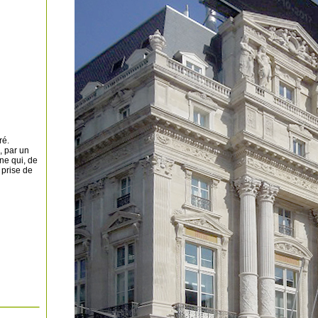
ré.
 par un
ne qui, de
 prise de