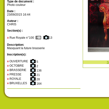
Type de document :
Photo couleur
Date :
23/09/2015 16:44
Auteur :
CHRIS
Section(s) :
Rue Royale n°100
13
Description:
Masquant la future brasserie
Inscription(s):
OUVERTURE
5
S
OCTOBRE
2
BRASSERIE
136
PRESSE
21
ROYALE
28
BRUXELLES
164