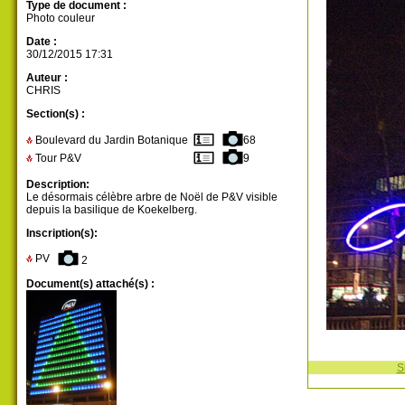
Type de document :
Photo couleur
Date :
30/12/2015 17:31
Auteur :
CHRIS
Section(s) :
Boulevard du Jardin Botanique
68
Tour P&V
9
Description:
Le désormais célèbre arbre de Noël de P&V visible
depuis la basilique de Koekelberg.
Inscription(s):
PV
2
Document(s) attaché(s) :
S