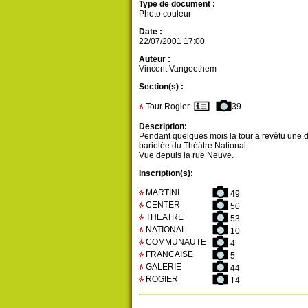
Type de document :
Photo couleur
Date :
22/07/2001 17:00
Auteur :
Vincent Vangoethem
Section(s) :
Tour Rogier
39
Description:
Pendant quelques mois la tour a revêtu une 
bariolée du Théâtre National.
Vue depuis la rue Neuve.
Inscription(s):
MARTINI
49
CENTER
50
THEATRE
53
NATIONAL
10
COMMUNAUTE
4
FRANCAISE
5
GALERIE
44
ROGIER
14