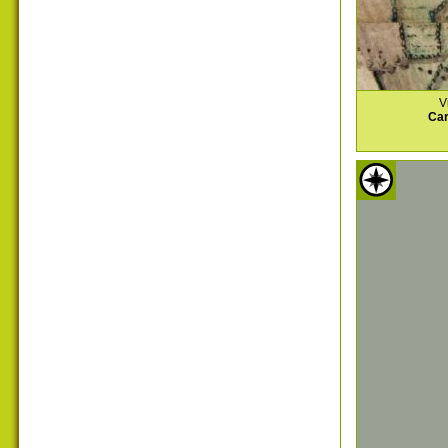
V
Car