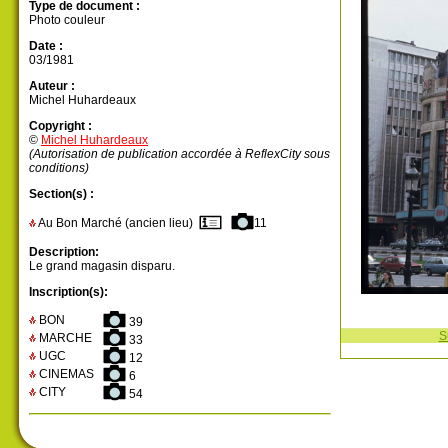
Type de document :
Photo couleur
Date :
03/1981
Auteur :
Michel Huhardeaux
Copyright :
©
Michel Huhardeaux
(Autorisation de publication accordée à ReflexCity sous
conditions)
Section(s) :
Au Bon Marché (ancien lieu)
11
Description:
Le grand magasin disparu.
Inscription(s):
BON
39
S
MARCHE
33
UGC
12
CINEMAS
6
CITY
54