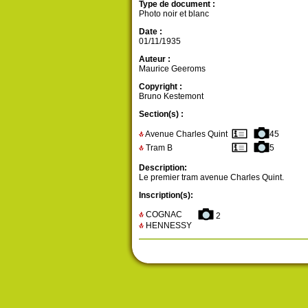
Type de document :
Photo noir et blanc
Date :
01/11/1935
Auteur :
Maurice Geeroms
Copyright :
Bruno Kestemont
Section(s) :
Avenue Charles Quint
45
Tram B
5
Description:
Le premier tram avenue Charles Quint.
Inscription(s):
COGNAC
2
HENNESSY