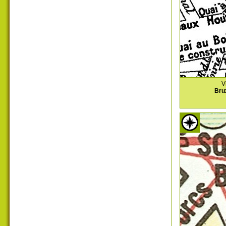
V
Bru