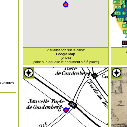
Visualisation sur la carte:
Google Map
(2024)
[carte sur laquelle le document a été placé]
 voitures