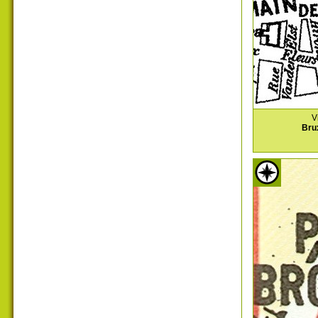
V
Bru