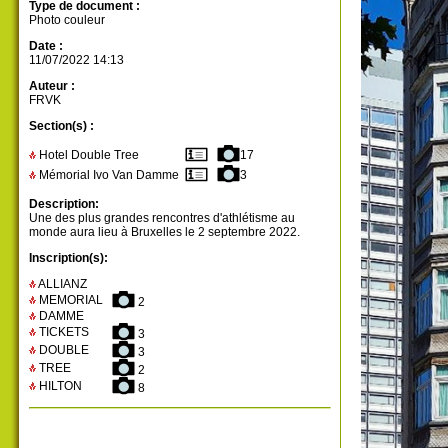
Type de document :
Photo couleur
Date :
11/07/2022 14:13
Auteur :
FRVK
Section(s) :
Hotel Double Tree
17
Mémorial Ivo Van Damme
3
Description:
Une des plus grandes rencontres d'athlétisme au
monde aura lieu à Bruxelles le 2 septembre 2022.
Inscription(s):
ALLIANZ
MEMORIAL
2
DAMME
TICKETS
3
DOUBLE
3
TREE
2
HILTON
8