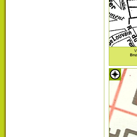
V
Bru