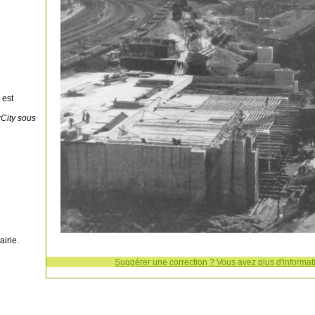
 est
xCity sous
irie.
Suggérer une correction ? Vous avez plus d'informati