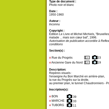
Type de document :
Photo noir et blanc
Date :
1950-1960
Auteur :
Inconnu
Copyright :
Édition Le Livre et Michel Michiels, "Bruxelles
malade ... mais son cœur bat", 1996.
Autorisation de publication accordée à Refle
conditions
Section(s) :
Rue du Progrès
23
Ancienne Gare du Nord
19
Description:
Repères visuels :
l'enseigne Au Bon Marché en arrière-plan,
la rue du Progrès sur la droite,
au premier plan, le tunnel Chaudronniers - Pra
Inscription(s):
BON
39
MARCHE
33
TUBORG
11