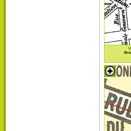
V
Bru