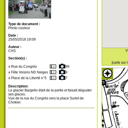
Type de document :
Photo couleur
Date :
25/05/2018 19:09
Auteur :
V
CHS
Section(s) :
[carte sur
Rue du Congrès
99
Fête Voisins ND Neiges
8
Place de la Liberté n°5
7
Description:
Le glacier Bargello était de la partie et faisait déguster
ses glaces.
Vue de la rue du Congrès vers la place Surlet de
Chokier.