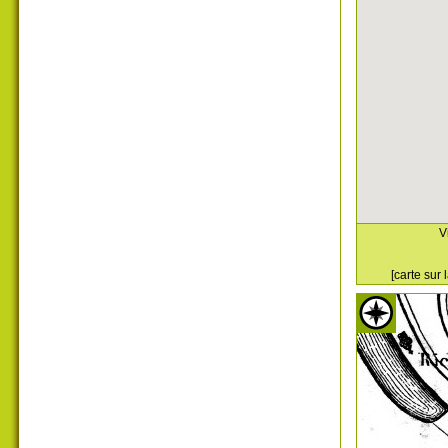
V
[carte sur