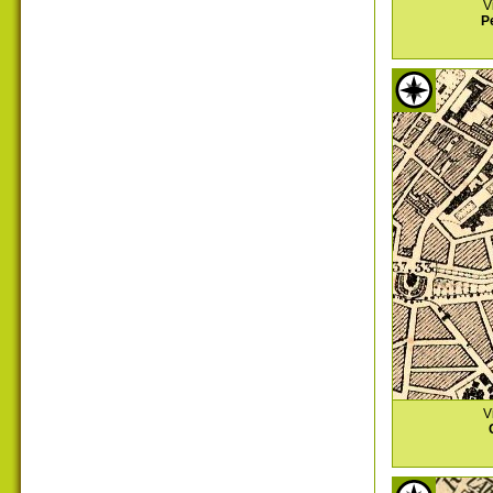
V
P
V