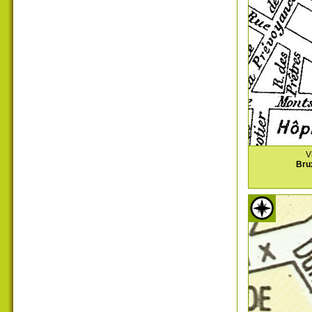
V
Bru