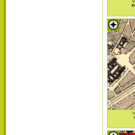
V
P
V