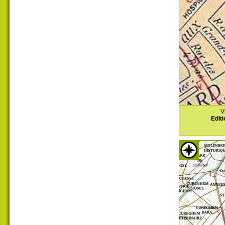
V
Editi