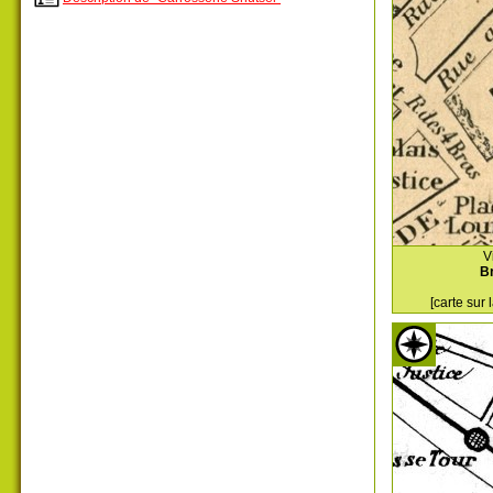
V
Br
[carte sur