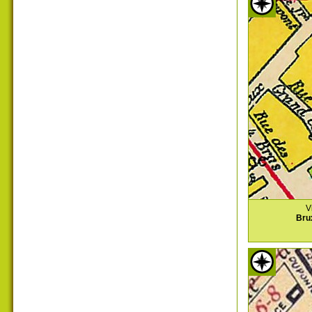
V
Bru