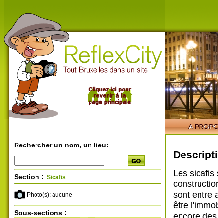
Rechercher un nom, un lieu:
Descripti
Les sicafis
Section :
Sicafis
construction
sont entre 
Photo(s): aucune
être l'immo
Sous-sections :
encore des