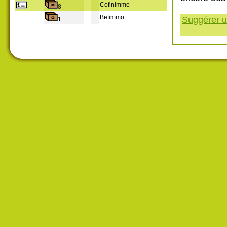
Cofinimmo
8
Befimmo
Suggérer un
1