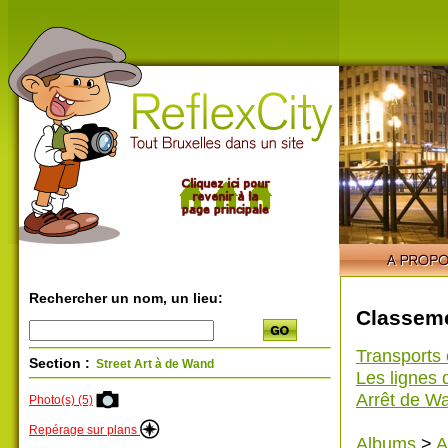
Rechercher un nom, un lieu:
Classeme
Transports
Section :
Street Art à de Wand
Les lignes 
Arrêt de W
Photo(s) (5)
Repérage sur plans
Albums
>
A