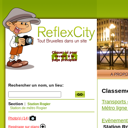
Rechercher un nom, un lieu:
Classeme
Transports
Section :
Station Rogier
Métro ligne
Station de métro Rogier
Photo(s) (14)
Evènement
Station Ro
Repérage sur plans