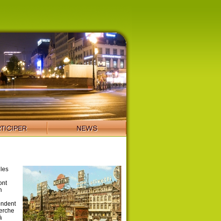
 les
ont
n
ondent
herche
à