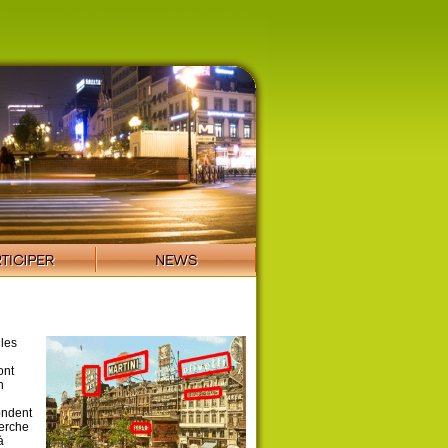
 les
ont
n
ondent
herche
à