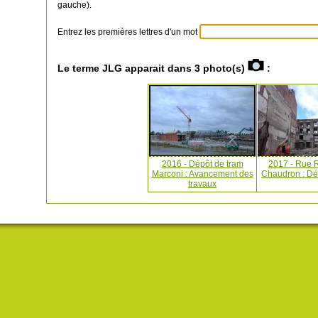
gauche).
Entrez les premières lettres d'un mot
Le terme JLG apparait dans 3 photo(s)
:
2016 - Dépôt de tram
2017 - Rue 
Marconi : Avancement des
Chaudron : Dé
travaux