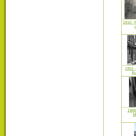
1910 - 
1952 -
Ru
1986
M