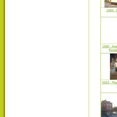
1960 - 
1980 - Av
Resta
2003 - Pla