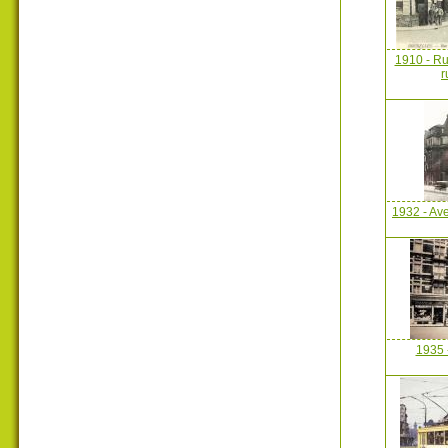
1910 - Ru
r
1932 - Av
1935 