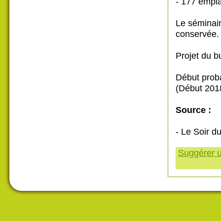
- 177 empl
Le séminair
conservée.
Projet du b
Début proba
(Début 2018
Source :
- Le Soir d
Suggérer u