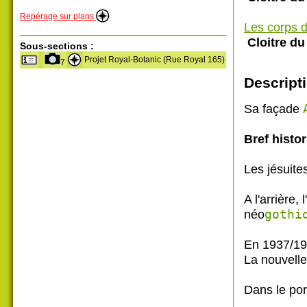
Repérage sur plans
Les corps d
Cloitre d
Sous-sections :
Projet Royal-Botanic (Rue Royal 165)
7
Descripti
Sa façade
Bref histor
Les jésuite
A l'arrière,
néo
gothi
En 1937/193
La nouvelle
Dans le port