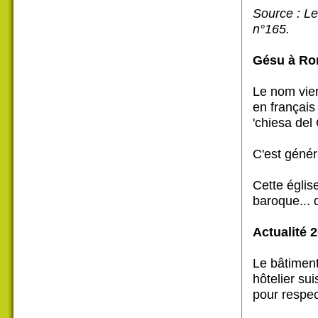
Source : Le
n°165.
Gésu à R
Le nom vien
en français
'chiesa del 
C'est génér
Cette égli
baroque... d
Actualité 2
Le bâtiment
hôtelier sui
pour respec