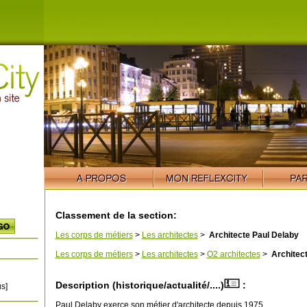
Classement de la section:
Les corps de métiers
>
Les architectes
>
Architecte Paul Delaby
Les corps de métiers
>
Les architectes
>
O2 architectes
>
Architect
Description (historique/actualité/....)
:
s]
Paul Delaby exerce son métier d'architecte depuis 1975.