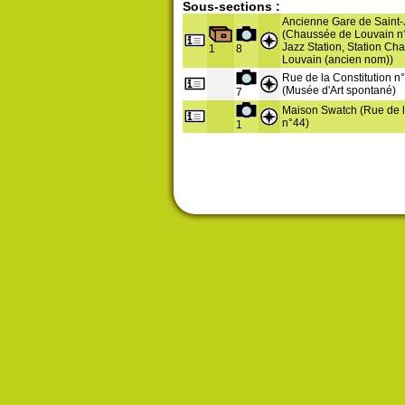
Sous-sections :
Ancienne Gare de Saint-
(Chaussée de Louvain n
Jazz Station, Station Ch
1
8
Louvain (ancien nom))
Rue de la Constitution n
(Musée d'Art spontané)
7
Maison Swatch (Rue de l
n°44)
1