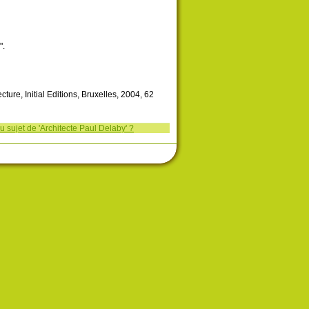
".
tecture, Initial Editions, Bruxelles, 2004, 62
 sujet de 'Architecte Paul Delaby' ?