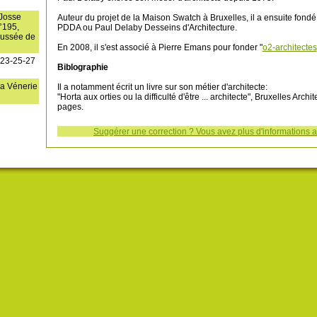
Josse
Auteur du projet de la Maison Swatch à Bruxelles, il a ensuite fondé
°195,
PDDA ou Paul Delaby Desseins d'Architecture.
aussée de
En 2008, il s'est associé à Pierre Emans pour fonder "
o2-architectes
°23-25-27
Biblographie
a Vénerie
Il a notamment écrit un livre sur son métier d'architecte:
"Horta aux orties ou la difficulté d'être ... architecte", Bruxelles Archi
pages.
Suggérer une correction ? Vous avez plus d'informations au