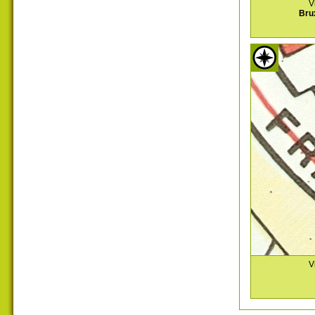
V
Bru
V