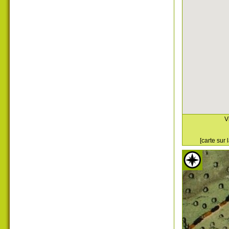
V
[carte sur