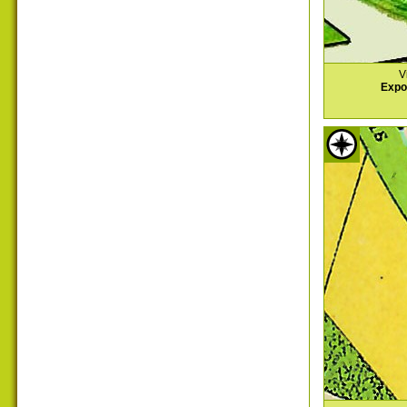
V
Expo