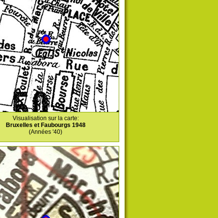
Visualisation sur la carte:
Bruxelles et Faubourgs 1948
(Années '40)