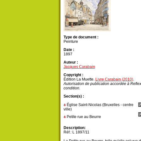
Type de document :
Peinture
Date :
1897
Auteur :
Jacques Carabain
Copyright :
Édition La Muette.
Livre Carabain (2010)
.
Autorisation de publication accordée à Refle
condition.
Section(s) :
Église Saint-Nicolas (Bruxelles - centre
ville)
Petite rue au Beurre
Description:
Réf.: L 1897/11
La Petite rue au Beurre, telle qu'elle est vue 