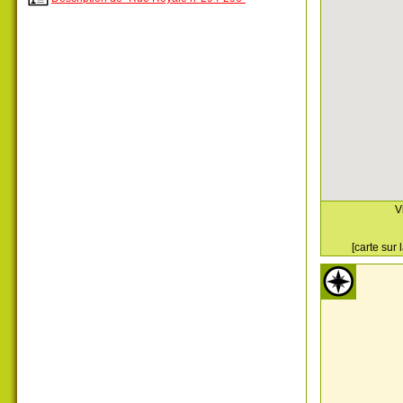
V
[carte sur