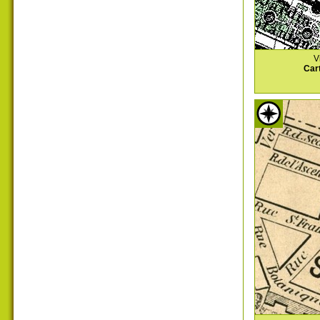
V
Car