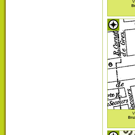
V
Br
V
Bru