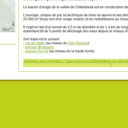
Le bassin d'orage de la vallée de l'Ukkelbeek est en construction d
L'ouvrage, unique de par sa technique de mise en œuvre et ses dime
25.000 m³ d'eau lors d'un orage violent, et les redistribuera au réseau
Il s'agit en fait d'un tunnel de 4,5 m de diamètre et de 1,4 km de lon
autrement dit de 5 points de décharge des eaux depuis le réseau d'
Son trajet est le suivant:
-
rue de Stalle
(au niveau du
Parc Raspail
)
-
avenue Brugmann
-
avenue De Fré
(au niveau de la haute école)
Suggérer une correction ? Vous avez plus d'informations au sujet de
?