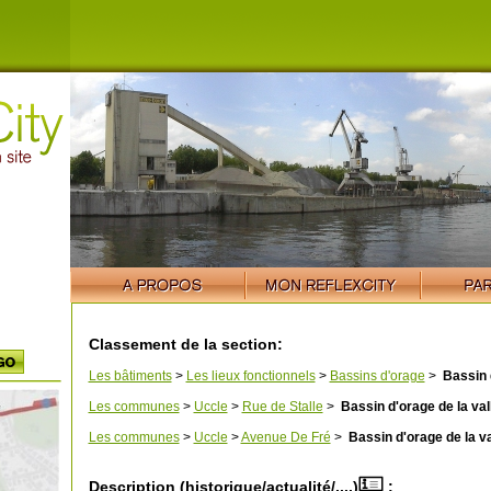
Classement de la section:
Les bâtiments
>
Les lieux fonctionnels
>
Bassins d'orage
>
Bassin d
Les communes
>
Uccle
>
Rue de Stalle
>
Bassin d'orage de la val
Les communes
>
Uccle
>
Avenue De Fré
>
Bassin d'orage de la va
Description (historique/actualité/....)
: