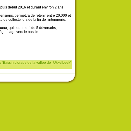
epuis début 2016 et durant environ 2 ans.
nsions, permettra de retenir entre 20.000 et
 de collecte lors de la fin de l'intempérie.
gueur, qui sera muni de 5 déversoirs,
égouttage vers le bassin.
 'Bassin d'orage de la vallée de l'Ukkelbeek'