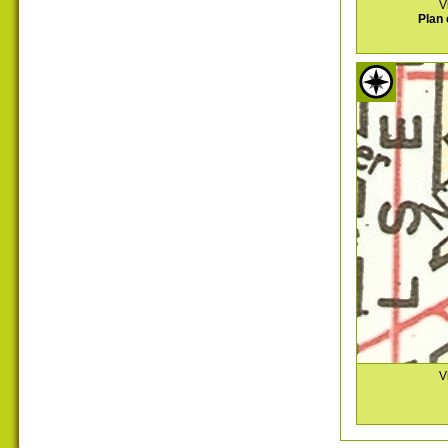
V
Plan 
V