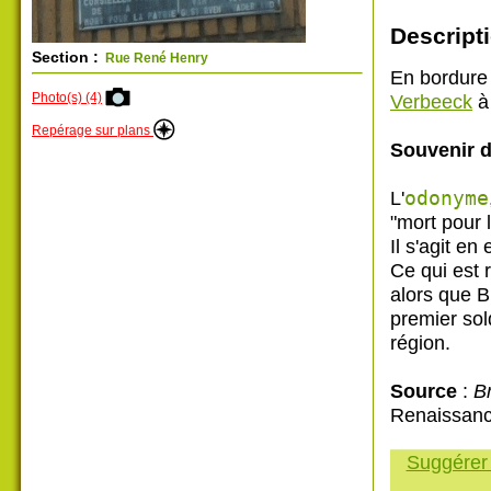
Descripti
Section :
Rue René Henry
En bordure
Photo(s) (4)
Verbeeck
à 
Repérage sur plans
Souvenir d
L'
odonyme
"mort pour l
Il s'agit en
Ce qui est 
alors que B
premier sol
région.
Source
:
Br
Renaissanc
Suggérer 