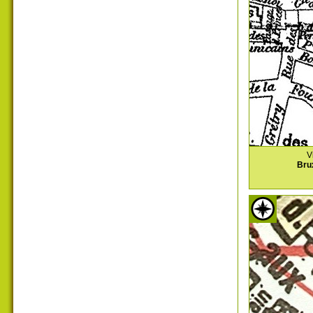
V
Bru