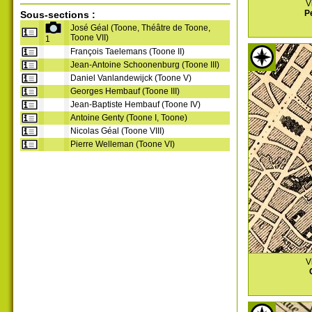
V
P
Sous-sections :
José Géal (Toone, Théâtre de Toone,
Toone VII)
1
François Taelemans (Toone II)
Jean-Antoine Schoonenburg (Toone III)
Daniel Vanlandewijck (Toone V)
Georges Hembauf (Toone III)
Jean-Baptiste Hembauf (Toone IV)
Antoine Genty (Toone I, Toone)
Nicolas Géal (Toone VIII)
Pierre Welleman (Toone VI)
V