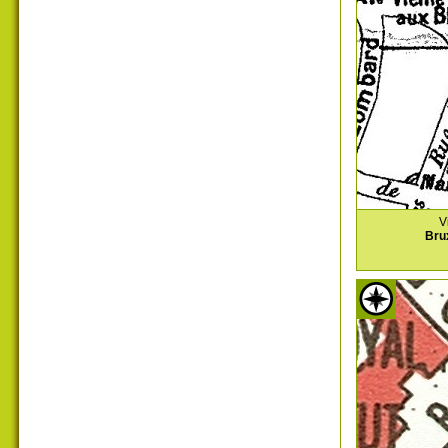
V
Bru