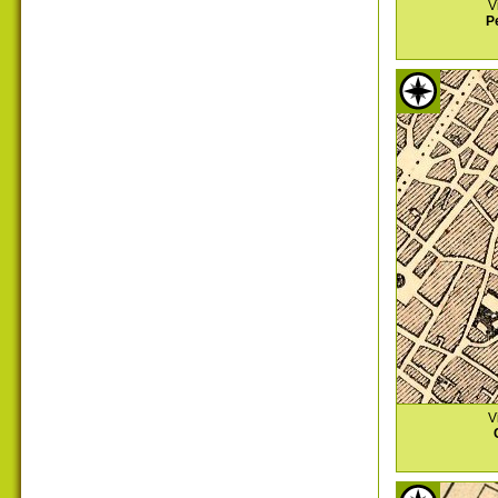
V
P
V