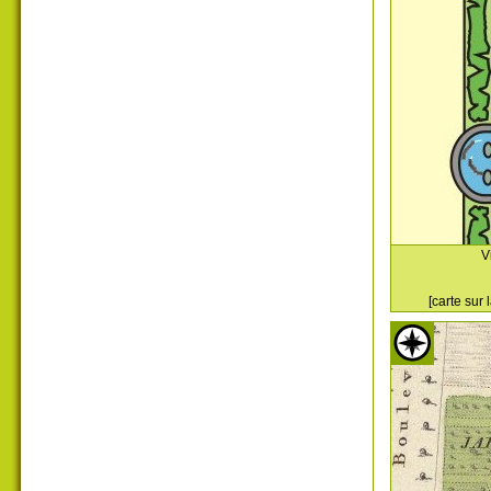
V
[carte sur