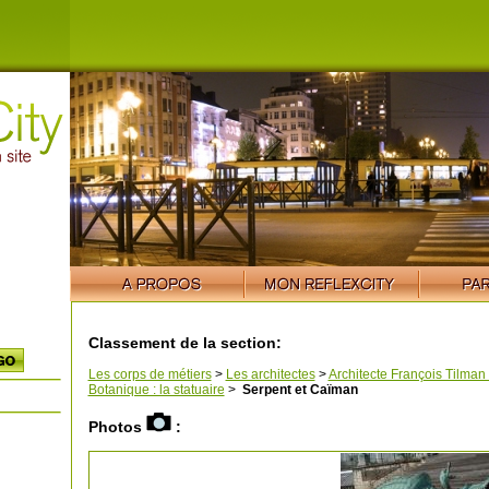
Classement de la section:
Les corps de métiers
>
Les architectes
>
Architecte François Tilman
Botanique : la statuaire
>
Serpent et Caïman
Photos
: