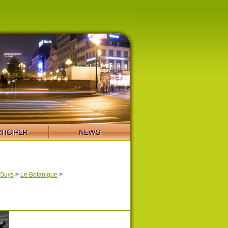
 Suys
>
Le Botanique
>