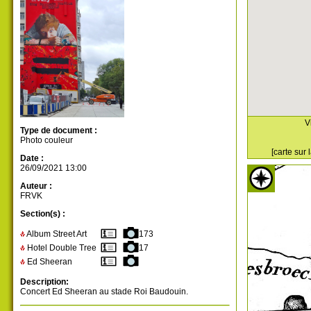
V
Type de document :
Photo couleur
[carte sur
Date :
26/09/2021 13:00
Auteur :
FRVK
Section(s) :
Album Street Art
173
Hotel Double Tree
17
Ed Sheeran
Description:
Concert Ed Sheeran au stade Roi Baudouin.