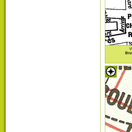
V
Bru