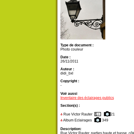
Type de document :
Photo couleur
Date :
26/11/2011
Auteur :
didi_bxl
Copyright :
-
Voir aussi
Inventaire des éclairages publics
Section(s) :
Rue Victor Rauter
21
Album Eclairages
349
Description:
Rue Victor Rauter, parties haute et basse, côt