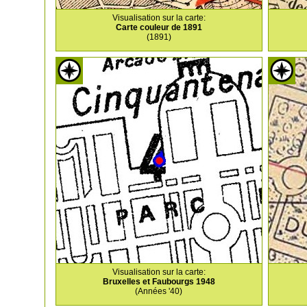
Visualisation sur la carte:
Carte couleur de 1891
(1891)
Visualisation sur la carte:
Bruxelles et Faubourgs 1948
(Années '40)