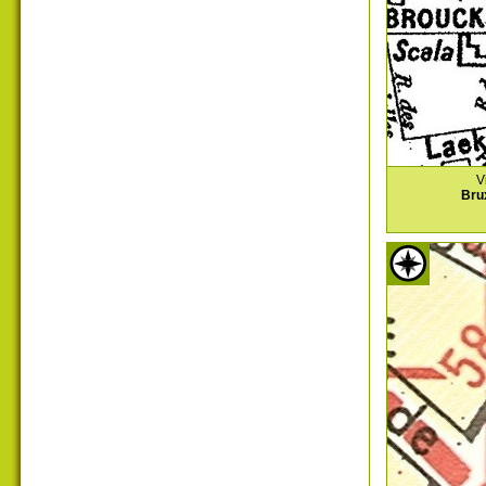
V
Bru