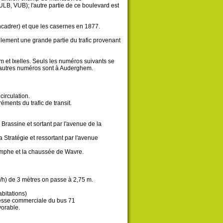
B, VUB); l'autre partie de ce boulevard est
cadrer) et que les casernes en 1877.
uellement une grande partie du trafic provenant
 et Ixelles. Seuls les numéros suivants se
es autres numéros sont à Auderghem.
irculation.
éments du trafic de transit.
 Brassine et sortant par l'avenue de la
a Stratégie et ressortant par l'avenue
iomphe et la chaussée de Wavre.
km/h) de 3 mètres on passe à 2,75 m.
abitations)
itesse commerciale du bus 71
vorable.