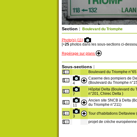
Section :
Boulevard du Triomphe
Photo(s) (11)
[+
25
photos dans les sous-sections ci-dessou
Repérage sur plans
Sous-sections :
Boulevard du Triomphe n°65
Caserne des pompiers de De
(Boulevard du Triomphe n°1
4
Hôpital Delta (Boulevard du
n°201, Chirec Delta )
7
Ancien site SNCB à Delta (B
du Triomphe n°211)
11
Tour d'habitations Deltaview (
3
projet de crèche européenne