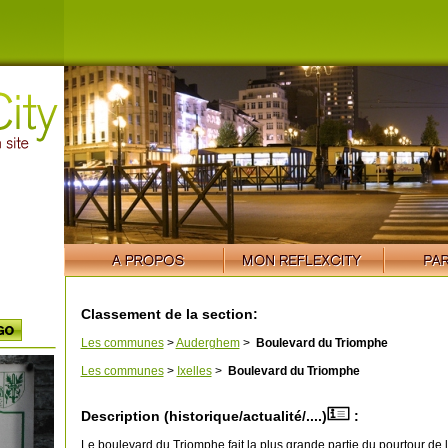
Classement de la section:
Les communes
>
Auderghem
>
Boulevard du Triomphe
Les communes
>
Ixelles
>
Boulevard du Triomphe
Description (historique/actualité/....)
:
Le boulevard du Triomphe fait la plus grande partie du pourtour d