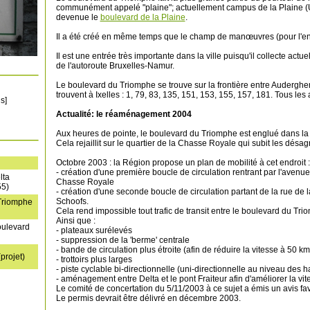
communément appelé "plaine"; actuellement campus de la Plaine (UL
devenue le
boulevard de la Plaine
.
Il a été créé en même temps que le champ de manœuvres (pour l'en
Il est une entrée très importante dans la ville puisqu'il collecte act
de l'autoroute Bruxelles-Namur.
Le boulevard du Triomphe se trouve sur la frontière entre Auderghem
trouvent à Ixelles : 1, 79, 83, 135, 151, 153, 155, 157, 181. Tous l
s]
Actualité: le réaménagement 2004
Aux heures de pointe, le boulevard du Triomphe est englué dans la c
Cela rejaillit sur le quartier de la Chasse Royale qui subit les désagr
Octobre 2003 : la Région propose un plan de mobilité à cet endroit :
- création d'une première boucle de circulation rentrant par l'avenue
lta
Chasse Royale
55)
- création d'une seconde boucle de circulation partant de la rue de l
Schoofs.
 Triomphe
Cela rend impossible tout trafic de transit entre le boulevard du Tr
Ainsi que :
oulevard
- plateaux surélevés
- suppression de la 'berme' centrale
- bande de circulation plus étroite (afin de réduire la vitesse à 50 
projet)
- trottoirs plus larges
- piste cyclable bi-directionnelle (uni-directionnelle au niveau des h
- aménagement entre Delta et le pont Fraiteur afin d'améliorer la v
Le comité de concertation du 5/11/2003 à ce sujet a émis un avis fa
Le permis devrait être délivré en décembre 2003.