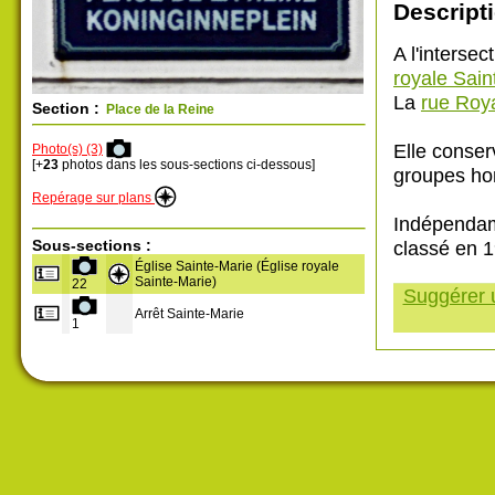
Descripti
A l'intersec
royale Sain
La
rue Roy
Section :
Place de la Reine
Elle conser
Photo(s) (3)
[+
23
photos dans les sous-sections ci-dessous]
groupes ho
Repérage sur plans
Indépendamm
Sous-sections :
classé en 
Église Sainte-Marie (Église royale
Sainte-Marie)
22
Suggérer u
Arrêt Sainte-Marie
1