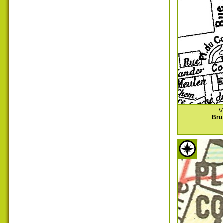
V
Bru