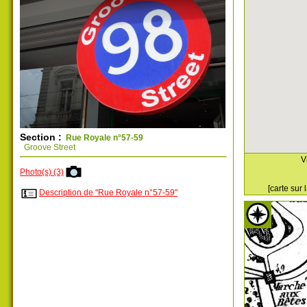
Section :
Rue Royale n°57-59
Groove Street
V
Photo(s) (3)
[carte sur
Description de "Rue Royale n°57-59"