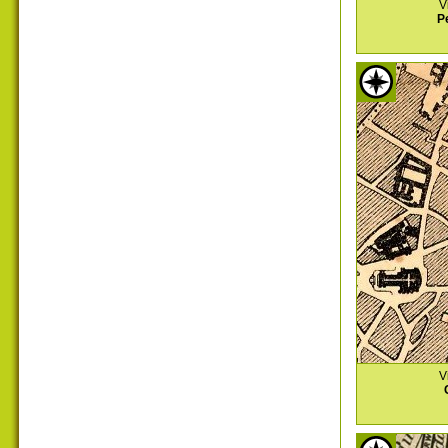
V
P
V