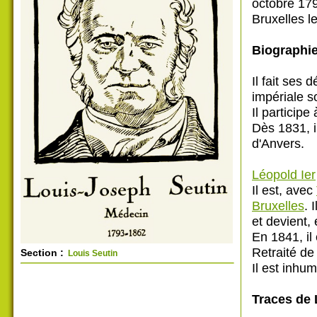
octobre 179
Bruxelles l
Biographie
Il fait ses
impériale s
Il particip
Dès 1831, i
d'Anvers.
Léopold Ier
Il est, avec
Bruxelles
. 
et devient,
En 1841, il
Retraité de 
Section :
Louis Seutin
Il est inh
Traces de 