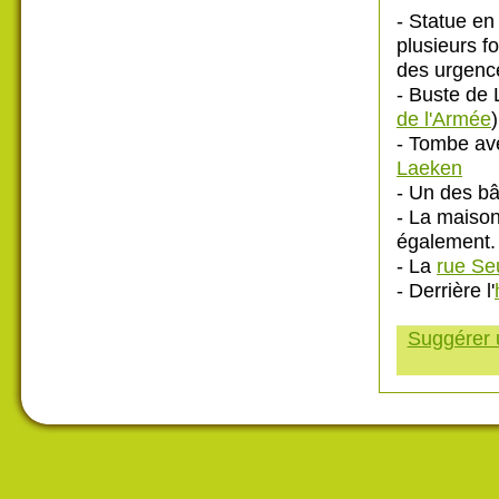
- Statue e
plusieurs fo
des urgenc
- Buste de 
de l'Armée
)
- Tombe ave
Laeken
- Un des bâ
- La maison
également.
- La
rue Se
- Derrière l'
Suggérer u