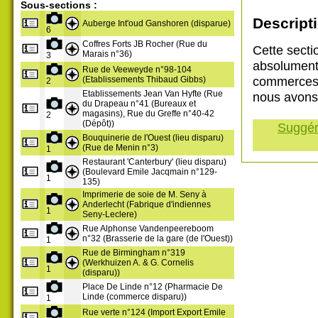
Sous-sections :
Descripti
Auberge Int'oud Ganshoren (disparue)
6
Coffres Forts JB Rocher (Rue du
Cette secti
Marais n°36)
3
absolument
Rue de Veeweyde n°98-104
commerces 
(Etablissements Thibaud Gibbs)
2
Etablissements Jean Van Hyfte (Rue
nous avons 
du Drapeau n°41 (Bureaux et
magasins), Rue du Greffe n°40-42
2
(Dépôt))
Suggére
Bouquinerie de l'Ouest (lieu disparu)
(Rue de Menin n°3)
1
Restaurant 'Canterbury' (lieu disparu)
(Boulevard Emile Jacqmain n°129-
1
135)
Imprimerie de soie de M. Seny à
Anderlecht (Fabrique d'indiennes
1
Seny-Leclere)
Rue Alphonse Vandenpeereboom
n°32 (Brasserie de la gare (de l'Ouest))
1
Rue de Birmingham n°319
(Werkhuizen A. & G. Cornelis
1
(disparu))
Place De Linde n°12 (Pharmacie De
Linde (commerce disparu))
1
Rue verte n°124 (Import Export Emile