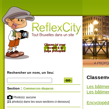
Rechercher un nom, un lieu:
Classeme
Les bâtime
Section :
Commerces disparus
Les bâtimen
Photo(s): aucune
[
21
photo(s) dans les sous-sections ci-dessous]
Encyclopéd