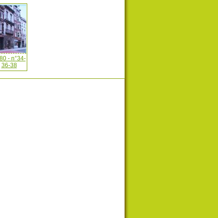
80 - n°34-
36-38