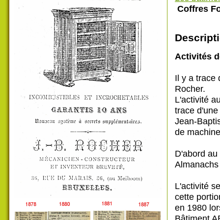
Coffres F
Descripti
Activités d
Il y a trace
Rocher.
L'activité 
trace d'une
Jean-Baptis
de machine
D'abord au
Almanachs c
L'activité 
cette porti
en 1980 lo
Bâtiment AB