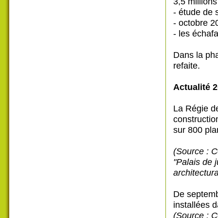
3,5 million
- étude de 
- octobre 2
- les échaf
Dans la pha
refaite.
Actualité 2
La Régie de
constructio
sur 800 pla
(Source : 
"Palais de 
architectur
De septemb
installées d
(Source : 