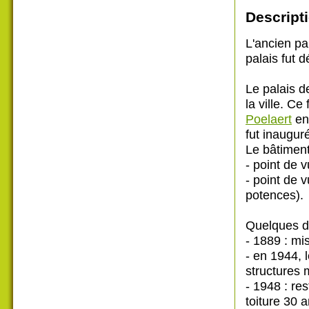
Descripti
L'ancien pal
palais fut 
Le palais d
la ville. Ce
Poelaert
en 
fut inaugur
Le bâtiment 
- point de v
- point de 
potences).
Quelques d
- 1889 : mi
- en 1944, 
structures 
- 1948 : re
toiture 30 a