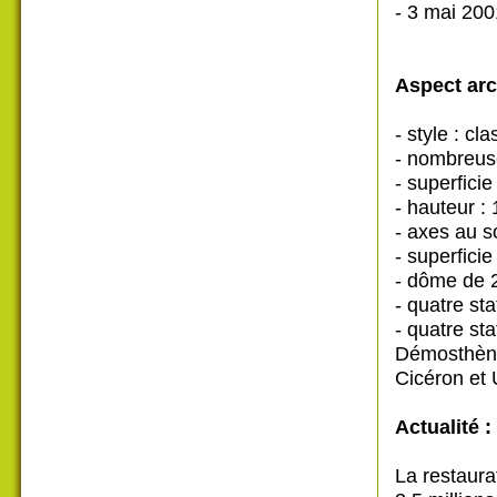
- 3 mai 20
Aspect arch
- style : c
- nombreus
- superfici
- hauteur :
- axes au s
- superfici
- dôme de 
- quatre sta
- quatre st
Démosthène 
Cicéron et 
Actualité :
La restaura