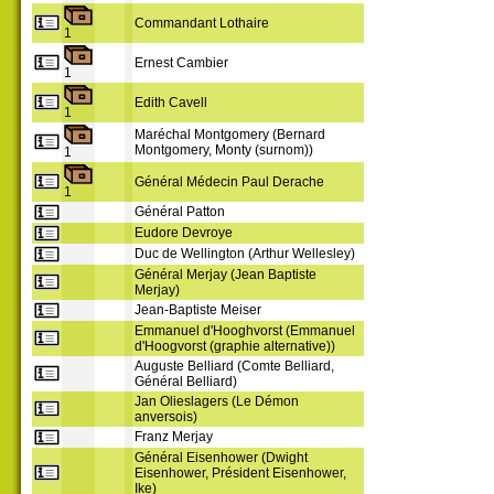
Commandant Lothaire
1
Ernest Cambier
1
Edith Cavell
1
Maréchal Montgomery (Bernard
Montgomery, Monty (surnom))
1
Général Médecin Paul Derache
1
Général Patton
Eudore Devroye
Duc de Wellington (Arthur Wellesley)
Général Merjay (Jean Baptiste
Merjay)
Jean-Baptiste Meiser
Emmanuel d'Hooghvorst (Emmanuel
d'Hoogvorst (graphie alternative))
Auguste Belliard (Comte Belliard,
Général Belliard)
Jan Olieslagers (Le Démon
anversois)
Franz Merjay
Général Eisenhower (Dwight
Eisenhower, Président Eisenhower,
Ike)