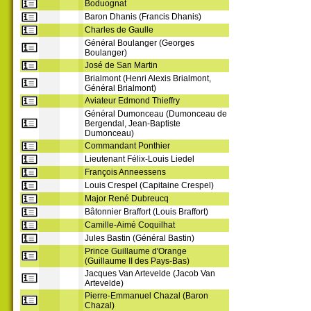
Boduognat
Baron Dhanis (Francis Dhanis)
Charles de Gaulle
Général Boulanger (Georges
Boulanger)
José de San Martin
Brialmont (Henri Alexis Brialmont,
Général Brialmont)
Aviateur Edmond Thieffry
Général Dumonceau (Dumonceau de
Bergendal, Jean-Baptiste
Dumonceau)
Commandant Ponthier
Lieutenant Félix-Louis Liedel
François Anneessens
Louis Crespel (Capitaine Crespel)
Major René Dubreucq
Bâtonnier Braffort (Louis Braffort)
Camille-Aimé Coquilhat
Jules Bastin (Général Bastin)
Prince Guillaume d'Orange
(Guillaume II des Pays-Bas)
Jacques Van Artevelde (Jacob Van
Artevelde)
Pierre-Emmanuel Chazal (Baron
Chazal)