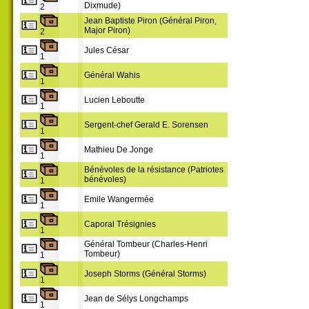
Dixmude)
2
Jean Baptiste Piron (Général Piron,
Major Piron)
2
Jules César
1
Général Wahis
1
Lucien Leboutte
1
Sergent-chef Gerald E. Sorensen
1
Mathieu De Jonge
1
Bénévoles de la résistance (Patriotes
bénévoles)
1
Emile Wangermée
1
Caporal Trésignies
1
Général Tombeur (Charles-Henri
Tombeur)
1
Joseph Storms (Général Storms)
1
Jean de Sélys Longchamps
1