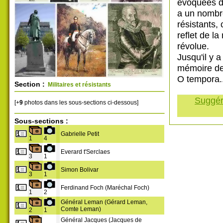
évoquées da
a un nombre
résistants,
reflet de l
révolue.
Jusqu'il y a
mémoire de 
O tempora..
Section :
Militaires et résistants
Suggére
[+
9
photos dans les sous-sections ci-dessous]
Sous-sections :
Gabrielle Petit
1
4
Everard t'Serclaes
3
1
Simon Bolivar
3
1
Ferdinand Foch (Maréchal Foch)
1
2
Général Leman (Gérard Leman,
Comte Leman)
2
1
Général Jacques (Jacques de