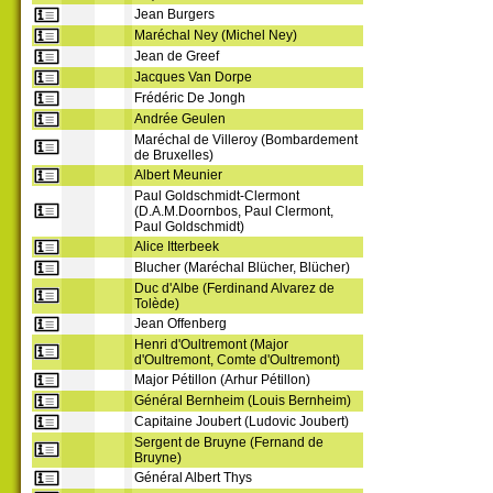
Jean Burgers
Maréchal Ney (Michel Ney)
Jean de Greef
Jacques Van Dorpe
Frédéric De Jongh
Andrée Geulen
Maréchal de Villeroy (Bombardement
de Bruxelles)
Albert Meunier
Paul Goldschmidt-Clermont
(D.A.M.Doornbos, Paul Clermont,
Paul Goldschmidt)
Alice Itterbeek
Blucher (Maréchal Blücher, Blücher)
Duc d'Albe (Ferdinand Alvarez de
Tolède)
Jean Offenberg
Henri d'Oultremont (Major
d'Oultremont, Comte d'Oultremont)
Major Pétillon (Arhur Pétillon)
Général Bernheim (Louis Bernheim)
Capitaine Joubert (Ludovic Joubert)
Sergent de Bruyne (Fernand de
Bruyne)
Général Albert Thys